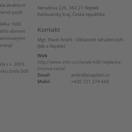
la atraktivní
Nerudova 226, 362 21 Nejdek
lenot pustl.
Karlovarský kraj, Česká republika
 Délka 1600
Kontakt
ařilo obnovit
patinovanými
Mgr. Pavel Andrš - Občanské sdružení JoN
razují
(Jde o Nejdek)
Web
http://www.znkr.cz/clanek/438-nejdecka-
la v r. 2003
krizova-cesta/
ku činila 500
Email
andrs@soaplzen.cz
Mobil
+420 721 274 668