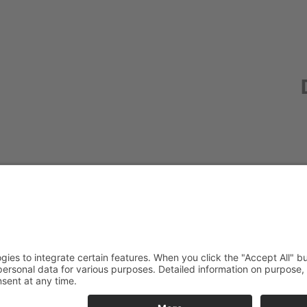
Redak
Centr
(CeBB
Dr. Ve
Freyun
Tel.:
+4
veroni