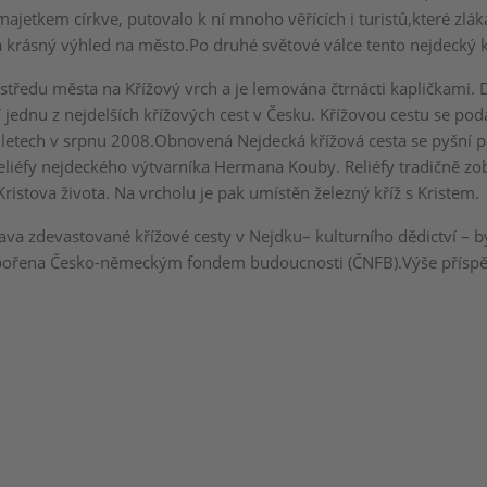
ajetkem církve, putovalo k ní mnoho věřících i turistů,které zláka
a krásný výhled na město.Po druhé světové válce tento nejdecký k
 středu města na Křížový vrch a je lemována čtrnácti kapličkami.
í jednu z nejdelších křížových cest v Česku. Křížovou cestu se pod
letech v srpnu 2008.Obnovená Nejdecká křížová cesta se pyšní 
liéfy nejdeckého výtvarníka Hermana Kouby. Reliéfy tradičně zob
ristova života. Na vrcholu je pak umístěn železný kříž s Kristem.
va zdevastované křížové cesty v Nejdku– kulturního dědictví – by
pořena Česko-německým fondem budoucnosti (ČNFB).Výše příspěv