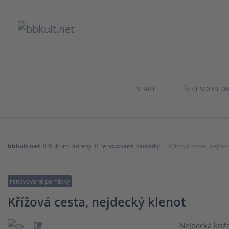
START
ŠEST SOUSED
bbkult.net
Kulturní adresy
renovované památky
Křížová cesta, nejdec
renovované památky
Křížová cesta, nejdecký klenot
4+
Nejdecká kríž