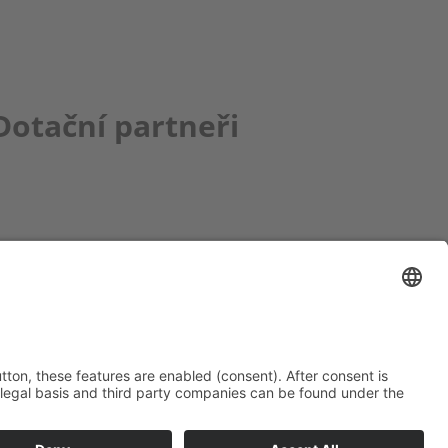
Dotační partneři
ce bbkult.net
um Bavaria Bohemia
)
ronika Hofinger
g 1, 92539 Schönsee
9 (0)9674 / 92 48 78
ka.hofinger@cebb.de