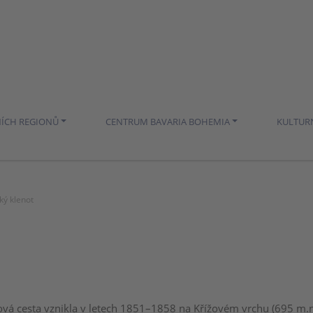
NÍCH REGIONŮ
CENTRUM BAVARIA BOHEMIA
KULTUR
ký klenot
ová cesta vznikla v letech 1851–1858 na Křížovém vrchu (695 m.n.