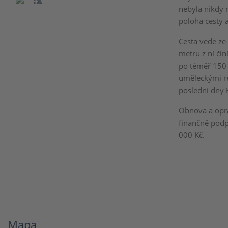
nebyla nikdy m
poloha cesty 
Cesta vede ze
metru z ní čin
po téměř 150 
uměleckými re
poslední dny K
Obnova a opra
finančně pod
000 Kč.
Mapa