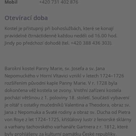
Mobil
+420 731 402 876
Otevírací doba
Kostel je přístupný při bohoslužbách, které se konají
pravidelně čtrnáctidenně každou neděli od 16.00 hod.
Jindy po předchozí dohodě (tel. +420 388 436 303).
Barokní kostel Panny Marie, sv. Josefa a sv. Jana
Nepomuckého v Horní Vltavici vznikl v letech 1724–1726
rozšířením původní kaple Panny Marie. V r. 1728 byla
dokončena věž kostela se zvony. Vnitřní zařízení kostela
pochází většinou z 1. poloviny 18. století. Součástí vybavení
je oltář s ostatky mučedníků Valentina a Theodora, obraz sv.
Jana z Nepomuka a Svaté rodiny a obraz sv. Ducha od Pietra
von Roye z let 1724–1725, křišťálový lustr z lenorské sklárny
a varhany tachovského varhanáře Gartnera z r. 1812, které
byly prohlášeny za kulturní památku České republiky.