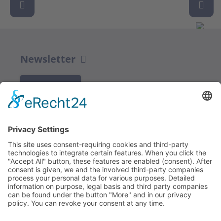
Newsletter
K REGISTRACI
Redakce bbkult.net
Centrum Bavaria Bohemia (CeBB)
Dr. Veronika Hofinger
Freyung 1, 92539 Schönsee
Tel.:
+49 (0)9674 / 92 48 78
veronika.hofinger@cebb.de