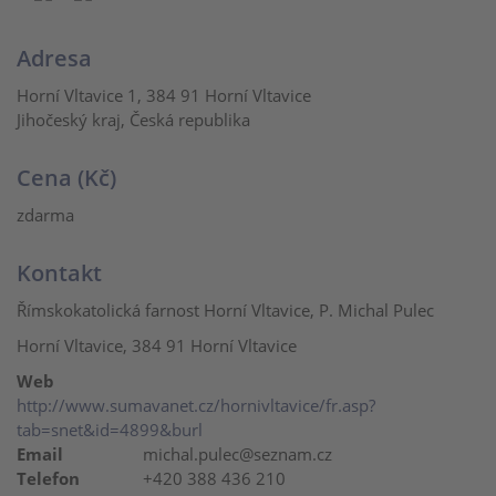
Adresa
Horní Vltavice 1, 384 91 Horní Vltavice
Jihočeský kraj, Česká republika
Cena (Kč)
zdarma
Kontakt
Římskokatolická farnost Horní Vltavice, P. Michal Pulec
Horní Vltavice, 384 91 Horní Vltavice
Web
http://www.sumavanet.cz/hornivltavice/fr.asp?
tab=snet&id=4899&burl
Email
michal.pulec@seznam.cz
Telefon
+420 388 436 210