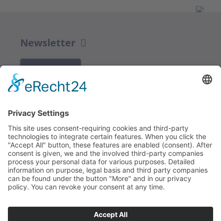
Newsletter
K REGISTRACI
Redakce bbkult.net
Centrum Bavaria Bohemia (CeBB)
Dr. Veronika Hofinger
Freyung 1, 92539 Schönsee
Tel.:
+49 (0)9674 / 92 48 78
veronika.hofinger@cebb.de
Kontakt