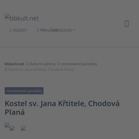
HLEDAT
PŘIHLÁSIT
LANGUAGE
bbkult.net
Kulturní adresy
renovované památky
Kostel sv. Jana Křtitele, Chodová Planá
renovované památky
Kostel sv. Jana Křtitele, Chodová
Planá