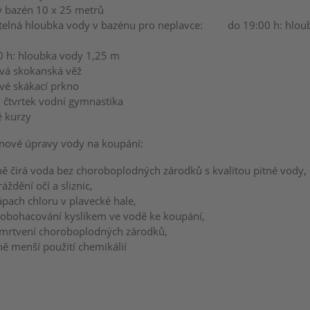
ý bazén 10 x 25 metrů
itelná hloubka vody v bazénu pro neplavce: do 19:00 h: hlou
0 h: hloubka vody 1,25 m
vá skokanská věž
vé skákací prkno
/ čtvrtek vodní gymnastika
é kurzy
nové úpravy vody na koupání:
ně čirá voda bez choroboplodných zárodků s kvalitou pitné vody,
áždění očí a sliznic,
pach chloru v plavecké hale,
í obohacování kyslíkem ve vodě ke koupání,
umrtvení choroboplodných zárodků,
ě menší použití chemikálií