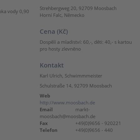
Strehbergweg 20, 92709 Moosbach
bka vody 0,90
Horní Falc, Německo
Cena (Kč)
Dospělí a mladiství: 60,-, děti: 40,- s kartou
pro hosty zlevněno
Kontakt
Karl Ulrich, Schwimmmeister
Schulstraße 14, 92709 Moosbach
Web
http://www.moosbach.de
Email
markt-
moosbach@moosbach.de
Fax
+49(0)9656 - 920221
Telefon
+49(0)9656 - 440