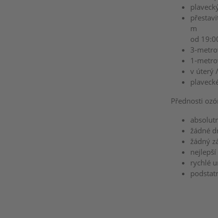
plaveck
přestav
m
od 19:0
3-metro
1-metro
v úterý 
plaveck
Přednosti ozó
absolut
žádné dr
žádný zá
nejlepš
rychlé 
podstatn