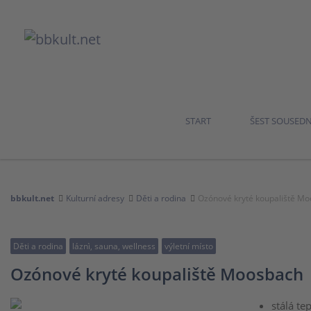
START
ŠEST SOUSED
bbkult.net
Kulturní adresy
Děti a rodina
Ozónové kryté koupaliště M
Děti a rodina
láznì, sauna, wellness
výletní místo
Ozónové kryté koupaliště Moosbach
stálá te