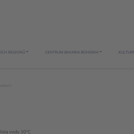
NÍCH REGIONŮ
CENTRUM BAVARIA BOHEMIA
KULTUR
oosbach
plota vody 30°C