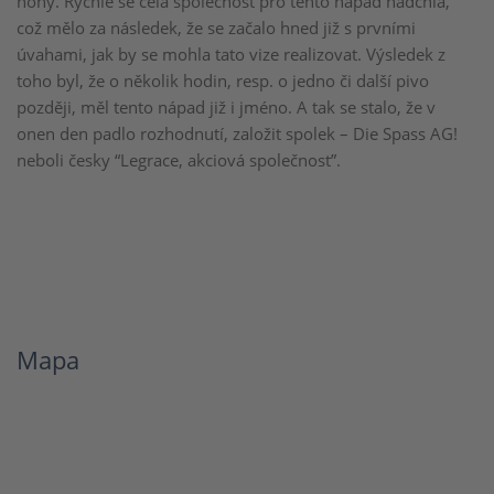
nohy. Rychle se celá společnost pro tento nápad nadchla,
což mělo za následek, že se začalo hned již s prvními
úvahami, jak by se mohla tato vize realizovat. Výsledek z
toho byl, že o několik hodin, resp. o jedno či další pivo
později, měl tento nápad již i jméno. A tak se stalo, že v
onen den padlo rozhodnutí, založit spolek – Die Spass AG!
neboli česky “Legrace, akciová společnost”.
Mapa