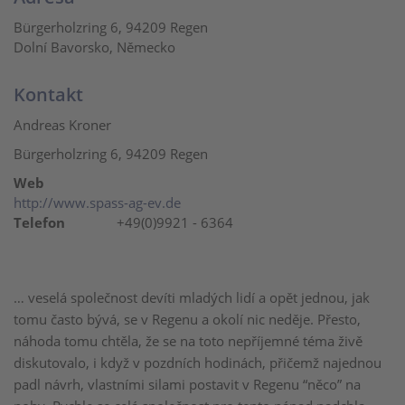
Bürgerholzring 6, 94209 Regen
Dolní Bavorsko, Německo
Kontakt
Andreas Kroner
Bürgerholzring 6, 94209 Regen
Web
http://www.spass-ag-ev.de
Telefon
+49(0)9921 - 6364
… veselá společnost devíti mladých lidí a opět jednou, jak
tomu často bývá, se v Regenu a okolí nic neděje. Přesto,
náhoda tomu chtěla, že se na toto nepříjemné téma živě
diskutovalo, i když v pozdních hodinách, přičemž najednou
padl návrh, vlastními silami postavit v Regenu “něco” na