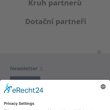
Kruh partnerů
Dotační partneři
Newsletter
K REGISTRACI
Redakce bbkult.net
Centrum Bavaria Bohemia (CeBB)