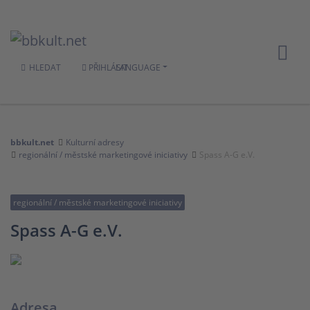
HLEDAT
PŘIHLÁSIT
LANGUAGE
bbkult.net
Kulturní adresy
regionální / městské marketingové iniciativy
Spass A-G e.V.
regionální / městské marketingové iniciativy
Spass A-G e.V.
Adresa