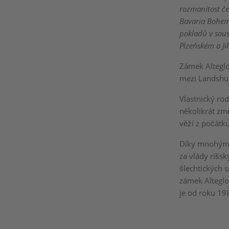
rozmanitost če
Bavaria Bohemi
pokladů v sous
Plzeňském a Ji
Zámek Alteglo
mezi Landshu
Vlastnický ro
několikrát zm
věží z počátku
Díky mnohým p
za vlády ríšs
šlechtických 
zámek Alteglo
je od roku 19