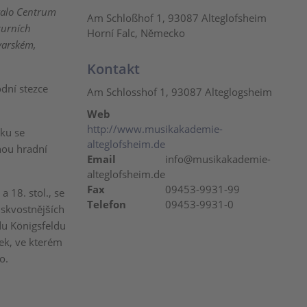
ovalo Centrum
Am Schloßhof 1, 93087 Alteglofsheim
turních
Horní Falc, Německo
varském,
Kontakt
dní stezce
Am Schlosshof 1, 93087 Alteglogsheim
Web
http://www.musikakademie-
ěku se
alteglofsheim.de
nou hradní
Email
info@musikakademie-
alteglofsheim.de
Fax
09453-9931-99
 18. stol., se
Telefon
09453-9931-0
jskvostnějších
du Königsfeldu
ek, ve kterém
o.