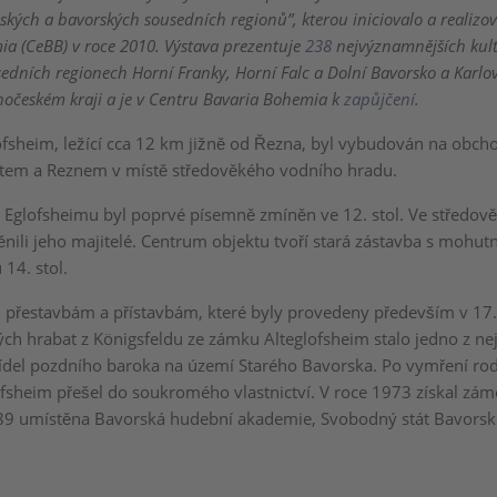
ských a bavorských sousedních regionů”, kterou iniciovalo a realiz
a (CeBB) v roce 2010. Výstava prezentuje
238
nejvýznamnějších kul
edních regionech Horní Franky, Horní Falc a Dolní Bavorsko a Karlo
hočeském kraji a je v Centru Bavaria Bohemia k
zapůjčení
.
fsheim, ležící cca 12 km jižně od Řezna, byl vybudován na obcho
tem a Reznem v místě středověkého vodního hradu.
d Eglofsheimu byl poprvé písemně zmíněn ve 12. stol. Ve středov
ěnili jeho majitelé. Centrum objektu tvoří stará zástavba s mohut
 14. stol.
řestavbám a přístavbám, které byly provedeny především v 17. a
kých hrabat z Königsfeldu ze zámku Alteglofsheim stalo jedno z ne
sídel pozdního baroka na území Starého Bavorska. Po vymření ro
fsheim přešel do soukromého vlastnictví. V roce 1973 získal zám
89 umístěna Bavorská hudební akademie, Svobodný stát Bavorsk