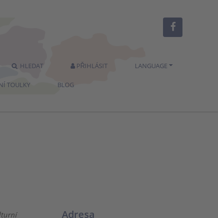
HLEDAT
PŘIHLÁSIT
LANGUAGE
NÍ TOULKY
BLOG
Adresa
lturní