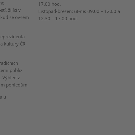
ho
17.00 hod.
í, žijící v
Listopad-březen: út-ne: 09.00 – 12.00 a
okud se ovšem
12.30 – 17.00 hod.
ceprezidenta
a kultury ČR.
radičních
emi poblíž
. Výhled z
kým pohledům.
a u