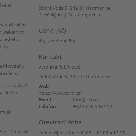
l obětí
Dobrá Voda 5, 342 01 Hartmanice
Plzeňský kraj, Česká republika
západočeském
Cena (Kč)
a unikátních
dočeského
40,- / rodinné 80,-
níky:
Kontakt
a Matytiahu.
Veronika Rubínková
a Adlera.
Dobrá Voda 5, 342 01 Hartmanice
ch židovských
Web
v. “košer
https://www.zcm.cz/
Email
info@zcm.cz
Telefon
+420 376 593 412
tující
Otevírací doba
život židovské
Duben-říjen: út-ne: 09.00 – 12.00 a 12.30 –