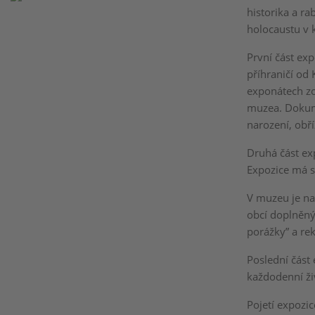
historika a ra
holocaustu v 
První část ex
příhraničí od 
exponátech zo
muzea. Dokume
narození, obří
Druhá část ex
Expozice má s
V muzeu je na
obcí doplněný
porážky” a re
Poslední část 
každodenní ži
Pojetí expozi