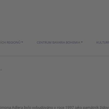
NÍCH REGIONŮ
CENTRUM BAVARIA BOHEMIA
KULTUR
ra
imona Adlera bylo vybudováno v roce 1997 jako památník žido