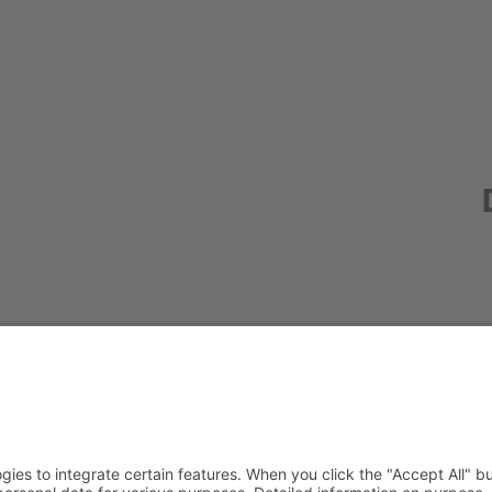
Redak
Centr
(CeBB
Dr. Ve
Freyun