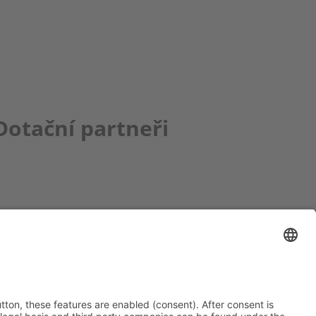
Dotační partneři
ce bbkult.net
um Bavaria Bohemia
)
ronika Hofinger
g 1, 92539 Schönsee