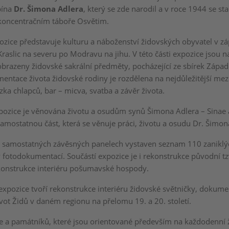
bína
Dr. Šimona Adlera
, který se zde narodil a v roce 1944 se sta
koncentračním táboře Osvětim.
pozice představuje kulturu a náboženství židovských obyvatel v 
Kraslic na severu po Modravu na jihu. V této části expozice jsou n
brazeny židovské sakrální předměty, pocházející ze sbírek Zápa
ntace života židovské rodiny je rozdělena na nejdůležitější mez
zka chlapců, bar – micva, svatba a závěr života.
pozice je věnována životu a osudům synů Šimona Adlera – Sinae 
amostatnou část, která se věnuje práci, životu a osudu Dr. Šimon
 samostatných závěsných panelech vystaven seznam 110 zaniklý
 fotodokumentací. Součástí expozice je i rekonstrukce původní tz
konstrukce interiéru pošumavské hospody.
expozice tvoří rekonstrukce interiéru židovské světničky, dokumen
vot Židů v daném regionu na přelomu 19. a 20. století.
ce a památníků, které jsou orientované především na každodenní 