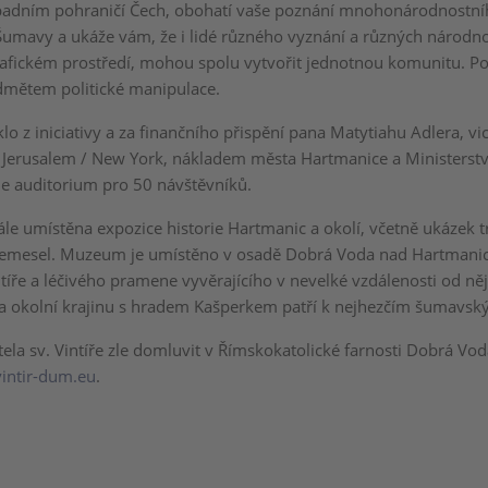
padním pohraničí Čech, obohatí vaše poznání mnohonárodnostní
umavy a ukáže vám, že i lidé různého vyznání a různých národnost
fickém prostředí, mohou spolu vytvořit jednotnou komunitu. P
dmětem politické manipulace.
o z iniciativy a za finančního přispění pana Matytiahu Adlera, vi
 Jerusalem / New York, nákladem města Hartmanice a Ministerstv
 je auditorium pro 50 návštěvníků.
ále umístěna expozice historie Hartmanic a okolí, včetně ukázek t
emesel. Muzeum je umístěno v osadě Dobrá Voda nad Hartmanic
ntíře a léčivého pramene vyvěrajícího v nevelké vzdálenosti od něj
a okolní krajinu s hradem Kašperkem patří k nejhezčím šumavs
ela sv. Vintíře zle domluvit v
Římskokatolické farnosti Dobrá Vod
intir-dum.eu
.