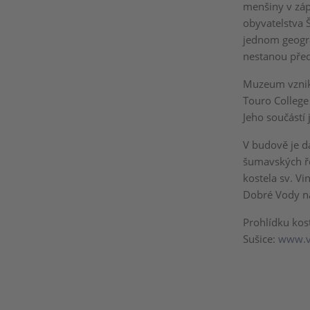
menšiny v zá
obyvatelstva Š
jednom geogra
nestanou pře
Muzeum vznikl
Touro College
Jeho součástí
V budově je d
šumavských ř
kostela sv. Vi
Dobré Vody n
Prohlídku kost
Sušice:
www.v