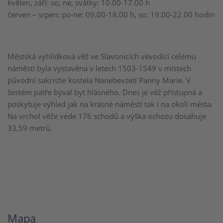
květen, září: so, ne, svátky: 10.00-17.00 h
červen – srpen: po-ne: 09.00-18.00 h, so: 19.00-22.00 hodin
Městská vyhlídková věž ve Slavonicích vévodící celému
náměstí byla vystavěna v letech 1503-1549 v místech
původní sakristie kostela Nanebevzetí Panny Marie. V
šestém patře býval byt hlásného. Dnes je věž přístupná a
poskytuje výhled jak na krásné náměstí tak i na okolí města.
Na vrchol věže vede 176 schodů a výška ochozu dosahuje
33,59 metrů.
Mapa