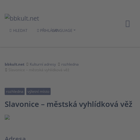
HLEDAT
PŘIHLÁSIT
LANGUAGE
bbkult.net
Kulturní adresy
rozhledna
Slavonice – městská vyhlídková věž
rozhledna
výletní místo
Slavonice – městská vyhlídková věž
Adresa