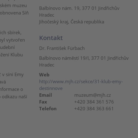
českém muzeu
Balbínovo nám. 19, 377 01 Jindřichův
 obnovena Síň
Hradec
Jihočeský kraj, Česká republika
ch sbírek,
Kontakt
byl vytvořen
hudební
Dr. František Fürbach
ožení Klubu
Balbínovo náměstí 19/I, 377 01 Jindřichův
Hradec
 v síni Emy
Web
http://www.mjh.cz/sekce/31-klub-emy-
ává
destinnove
informace o
Email
muzeum@mjh.cz
o odkazu naší
Fax
+420 384 361 576
Telefon
+420 384 363 661