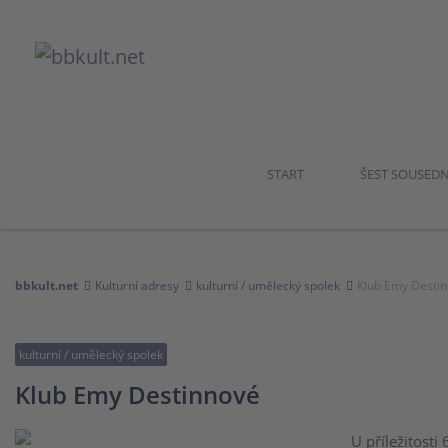
START
ŠEST SOUSED
bbkult.net
Kulturní adresy
kulturní / umělecký spolek
Klub Emy Desti
kulturní / umělecký spolek
Klub Emy Destinnové
U příležitost