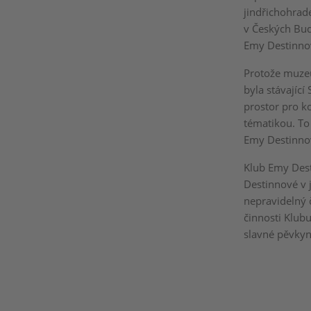
jindřichohrad
v Českých Bud
Emy Destinno
Protože muzeu
byla stávající
prostor pro k
tématikou. To
Emy Destinno
Klub Emy Dest
Destinnové v 
nepravidelný 
činnosti Klub
slavné pěvkyn