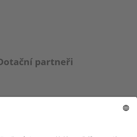
Dotační partneři
ce bbkult.net
um Bavaria Bohemia
)
ronika Hofinger