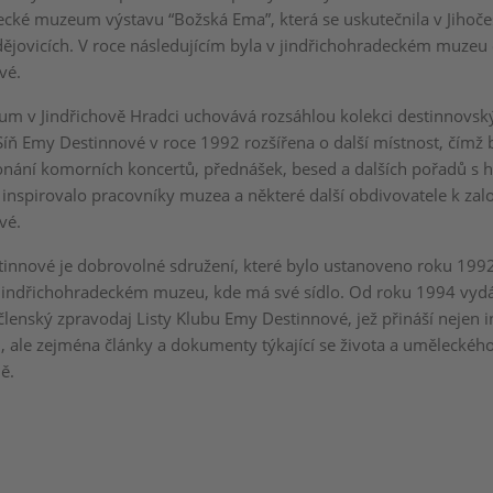
ecké muzeum výstavu “Božská Ema”, která se uskutečnila v Jiho
ějovicích. V roce následujícím byla v jindřichohradeckém muzeu
vé.
m v Jindřichově Hradci uchovává rozsáhlou kolekci destinnovský
 Síň Emy Destinnové v roce 1992 rozšířena o další místnost, čímž 
onání komorních koncertů, přednášek, besed a dalších pořadů s 
 inspirovalo pracovníky muzea a některé další obdivovatele k zal
vé.
innové je dobrovolné sdružení, které bylo ustanoveno roku 1992
jindřichohradeckém muzeu, kde má své sídlo. Od roku 1994 vyd
členský zpravodaj Listy Klubu Emy Destinnové, jež přináší nejen 
u, ale zejména články a dokumenty týkající se života a uměleckéh
ě.