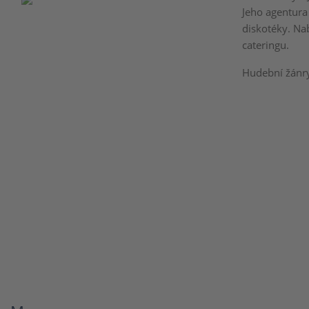
Jeho agentura 
diskotéky. Nab
cateringu.
Hudební žánry