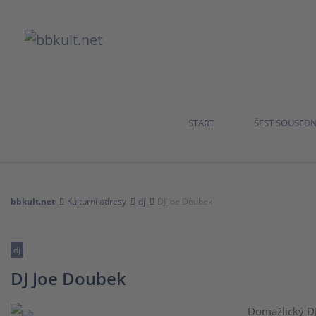
START
ŠEST SOUSED
bbkult.net
Kulturní adresy
dj
DJ Joe Doubek
dj
DJ Joe Doubek
Domažlický DJ