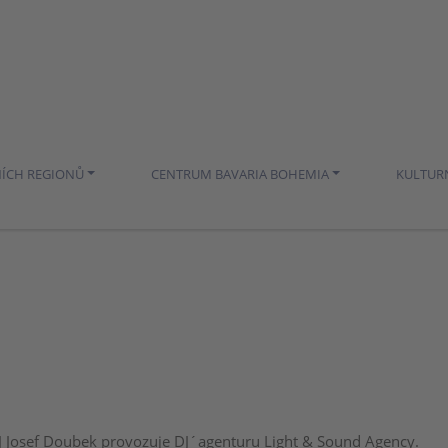
NÍCH REGIONŮ
CENTRUM BAVARIA BOHEMIA
KULTUR
 Josef Doubek provozuje DJ´agenturu Light & Sound Agency.