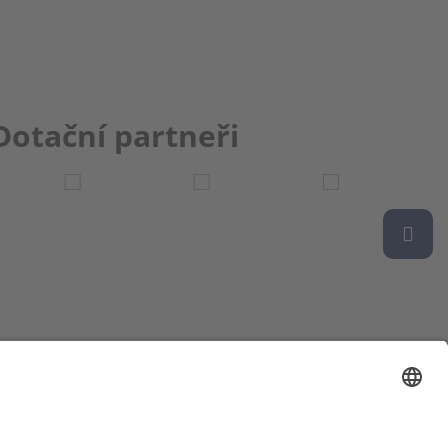
Dotační partneři
ce bbkult.net
um Bavaria Bohemia
)