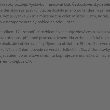
dva roky později. Výstavbu financoval klub Československých děln
ze členských příspěvků. Stavba dostala jméno po tehdejším prim
vi. Věž je vysoká 25 m a můžeme z ní vidět: Můstek, Ostrý, Koráb,
v a nezapomenutelný pohled na celou Plzeň.
e celkem 121 schodů. K rozhledně vede příjezdová cesta, avšak v
ává přednost příjemné procházce lesem. Na vrcholu je čeká neje
 okolí, ale i občerstvení s příjemnou obsluhou. Příjezd: Ze severní
vka) Vás na Chlum dovede červená turistická značka. Z Doubrav
jet autem po asfaltové silnici, tu kopíruje zelená značka. Z hlavn
ěrem trolejbus č.16.