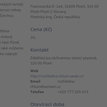
ických turistů
Francouzská tř. 2a4, 32600 Plzeň, 326 00
átorovi města
Plzeň-Plzeň 2-Slovany
 Čerchov,
Plzeňský kraj, Česká republika
Cena (Kč)
ětšina
n krásný
20,-
 části Plzně
ky také můžeme
Kontakt
ího nádraží
Zábělská (za záchrannou stanicí ptactva),
326 00 Plzeň
Web
http://rozhledna-chlum.sweb.cz/
Email
rozhledna-
chlum@seznam.cz
Telefon
+420 777 265 413
Otevírací doba