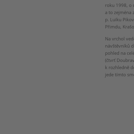
roku 1998, o 
a to zejména 
p. Luïku Piko
Přimdu, Krašo
Na vrchol ved
návštěvníků d
pohled na celé
(čtvrť Doubra
k rozhledně do
jede tímto sm