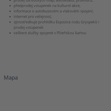
prodej turistických map, autoatlasů, průvodců,
předprodej vstupenek na kulturní akce,
informace o autobusovém a vlakovém spojení,
internet pro veřejnost,
zprostředkuje prohlídku Expozice rodu Gryspeků i
prodej vstupenek
veškeré služby spojené s Plzeňskou kartou
Mapa