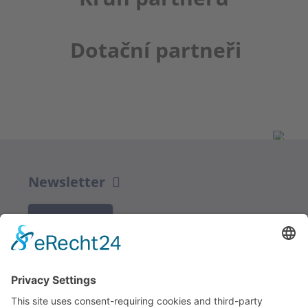
Dotační partneři
Newsletter
K REGISTRACI
Redakce bbkult.net
Centrum Bavaria Bohemia (CeBB)