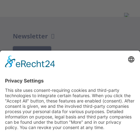
Newsletter
K REGISTRACI
Redakce bbkult.net
Centrum Bavaria Bohemia (CeBB)
Dr. Veronika Hofinger
Freyung 1, 92539 Schönsee
Tel.:
+49 (0)9674 / 92 48 78
veronika.hofinger@cebb.de