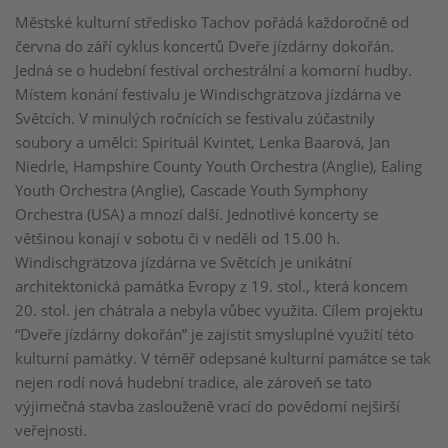
Městské kulturní středisko Tachov pořádá každoročně od
června do září cyklus koncertů Dveře jízdárny dokořán.
Jedná se o hudební festival orchestrální a komorní hudby.
Místem konání festivalu je Windischgrätzova jízdárna ve
Světcích. V minulých ročnících se festivalu zúčastnily
soubory a umělci: Spirituál Kvintet, Lenka Baarová, Jan
Niedrle, Hampshire County Youth Orchestra (Anglie), Ealing
Youth Orchestra (Anglie), Cascade Youth Symphony
Orchestra (USA) a mnozí další. Jednotlivé koncerty se
většinou konají v sobotu či v neděli od 15.00 h.
Windischgrätzova jízdárna ve Světcích je unikátní
architektonická památka Evropy z 19. stol., která koncem
20. stol. jen chátrala a nebyla vůbec využita. Cílem projektu
“Dveře jízdárny dokořán” je zajistit smysluplné využití této
kulturní památky. V téměř odepsané kulturní památce se tak
nejen rodí nová hudební tradice, ale zároveň se tato
výjimečná stavba zaslouženě vrací do povědomí nejširší
veřejnosti.