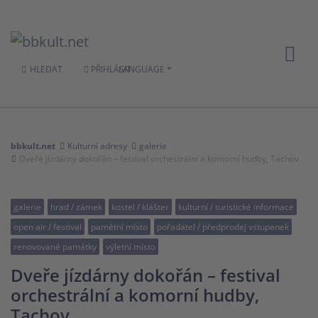
HLEDAT
PŘIHLÁSIT
LANGUAGE
bbkult.net
Kulturní adresy
galerie
Dveře jízdárny dokořán – festival orchestrální a komorní hudby, Tachov
galerie
hrad / zámek
kostel / klášter
kulturní / turistické informace
open air / festival
pamětní místo
pořadatel / předprodej vstupenek
renovované památky
výletní místo
Dveře jízdárny dokořán – festival
orchestrální a komorní hudby,
Tachov