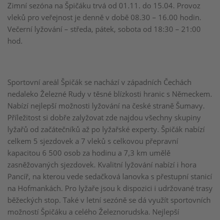
Zimní sezóna na Špičáku trvá od 01.11. do 15.04. Provoz
vleků pro veřejnost je denně v době 08.30 – 16.00 hodin.
Večerní lyžování – středa, pátek, sobota od 18:30 – 21:00
hod.
Sportovní areál Špičák se nachází v západních Čechách
nedaleko Železné Rudy v těsné blízkosti hranic s Německem.
Nabízí nejlepší možnosti lyžování na české straně Šumavy.
Příležitost si dobře zalyžovat zde najdou všechny skupiny
lyžařů od začátečníků až po lyžařské experty. Špičák nabízí
celkem 5 sjezdovek a 7 vleků s celkovou přepravní
kapacitou 6 500 osob za hodinu a 7,3 km umělě
zasněžovaných sjezdovek. Kvalitní lyžování nabízí i hora
Pancíř, na kterou vede sedačková lanovka s přestupní stanicí
na Hofmankách. Pro lyžaře jsou k dispozici i udržované trasy
běžeckých stop. Také v letní sezóně se dá využít sportovních
možností Špičáku a celého Železnorudska. Nejlepší