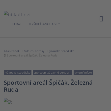
HLEDAT
PŘIHLÁSIT
LANGUAGE
bbkult.net
Kulturní adresy
lyžaøské støedisko
Sportovní areál Špičák, Železná Ruda
lyžaøské støedisko
sportovnì zábavné centrum
výletní místo
Sportovní areál Špičák, Železná
Ruda