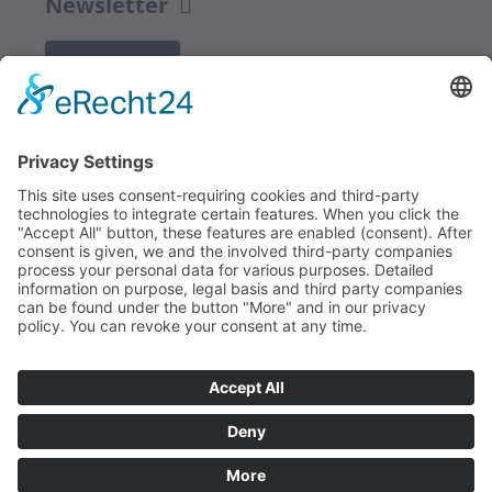
Newsletter
K REGISTRACI
Redakce bbkult.net
Centrum Bavaria Bohemia (CeBB)
Dr. Veronika Hofinger
Freyung 1, 92539 Schönsee
Tel.:
+49 (0)9674 / 92 48 78
veronika.hofinger@cebb.de
Kontakt
Tiráž
© Copyright
bbkult.net
Cookies