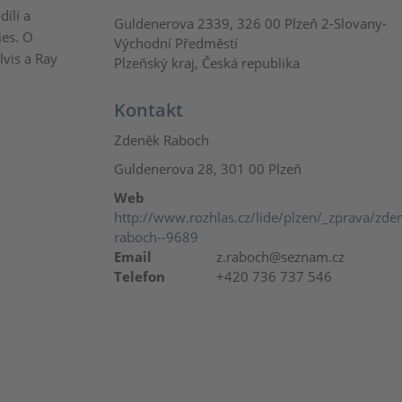
ílí a
Guldenerova 2339, 326 00 Plzeň 2-Slovany-
ies. O
Východní Předměstí
lvis a Ray
Plzeňský kraj, Česká republika
Kontakt
Zdeněk Raboch
Guldenerova 28, 301 00 Plzeň
Web
http://www.rozhlas.cz/lide/plzen/_zprava/zde
raboch--9689
Email
z.raboch@seznam.cz
Telefon
+420 736 737 546