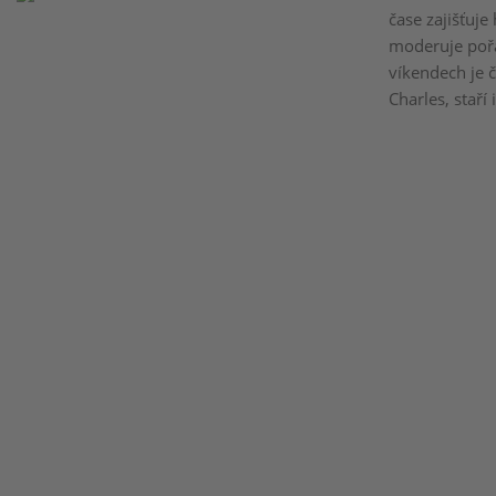
čase zajišťuj
moderuje pořad
víkendech je č
Charles, staří