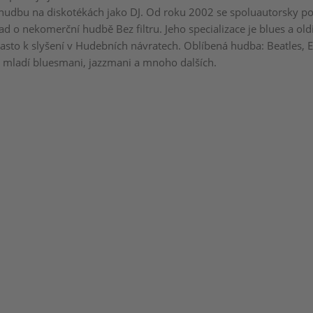
e hudbu na diskotékách jako DJ. Od roku 2002 se spoluautorsky pod
 o nekomerční hudbě Bez filtru. Jeho specializace je blues a old
asto k slyšení v Hudebních návratech. Oblíbená hudba: Beatles, E
 i mladí bluesmani, jazzmani a mnoho dalších.