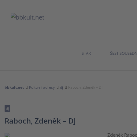
START
ŠEST SOUSED
bbkult.net
Kulturní adresy
dj
Raboch, Zdeněk – DJ
dj
Raboch, Zdeněk – DJ
Zdeněk Raboch