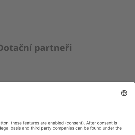
Dotační partneři
ce bbkult.net
um Bavaria Bohemia
)
ronika Hofinger
g 1, 92539 Schönsee
9 (0)9674 / 92 48 78