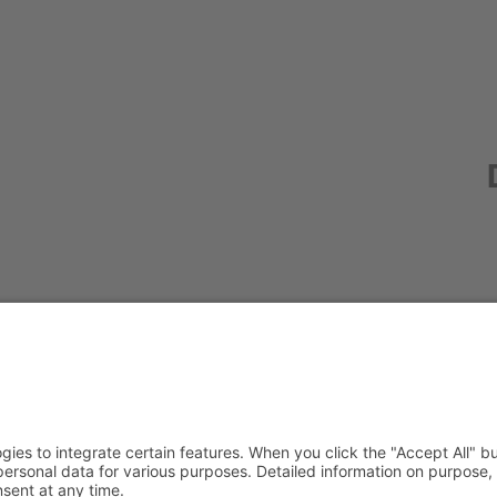
Redak
Centr
(CeBB
Dr. Ve
Freyun
Tel.:
+4