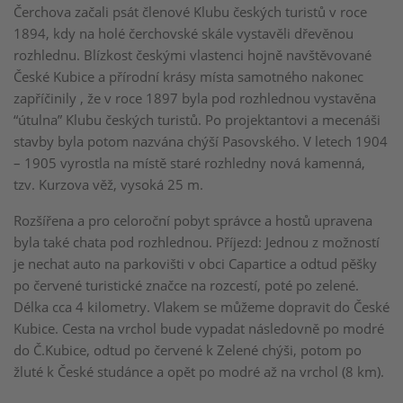
Čerchova začali psát členové Klubu českých turistů v roce
1894, kdy na holé čerchovské skále vystavěli dřevěnou
rozhlednu. Blízkost českými vlastenci hojně navštěvované
České Kubice a přírodní krásy místa samotného nakonec
zapříčinily , že v roce 1897 byla pod rozhlednou vystavěna
“útulna” Klubu českých turistů. Po projektantovi a mecenáši
stavby byla potom nazvána chýší Pasovského. V letech 1904
– 1905 vyrostla na místě staré rozhledny nová kamenná,
tzv. Kurzova věž, vysoká 25 m.
Rozšířena a pro celoroční pobyt správce a hostů upravena
byla také chata pod rozhlednou. Příjezd: Jednou z možností
je nechat auto na parkovišti v obci Capartice a odtud pěšky
po červené turistické značce na rozcestí, poté po zelené.
Délka cca 4 kilometry. Vlakem se můžeme dopravit do České
Kubice. Cesta na vrchol bude vypadat následovně po modré
do Č.Kubice, odtud po červené k Zelené chýši, potom po
žluté k České studánce a opět po modré až na vrchol (8 km).