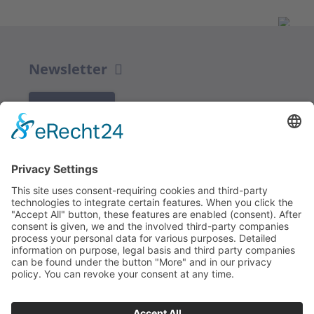
Newsletter
K REGISTRACI
Redakce bbkult.net
Centrum Bavaria Bohemia (CeBB)
Dr. Veronika Hofinger
Freyung 1, 92539 Schönsee
Tel.:
+49 (0)9674 / 92 48 78
veronika.hofinger@cebb.de
Kontakt