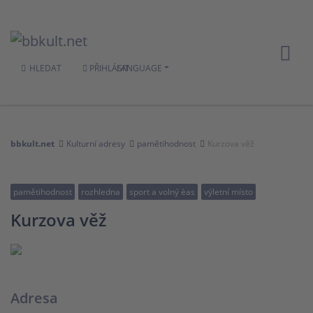
HLEDAT
PŘIHLÁSIT
LANGUAGE
bbkult.net
Kulturní adresy
pamětihodnost
Kurzova věž
pamětihodnost
rozhledna
sport a volný èas
výletní místo
Kurzova věž
Adresa