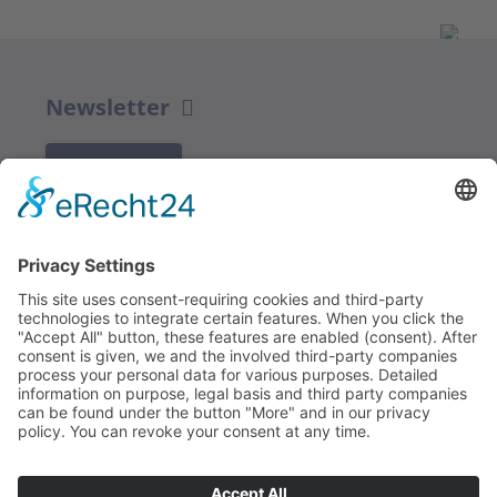
Newsletter
K REGISTRACI
Redakce bbkult.net
Centrum Bavaria Bohemia (CeBB)
Dr. Veronika Hofinger
Freyung 1, 92539 Schönsee
Tel.:
+49 (0)9674 / 92 48 78
veronika.hofinger@cebb.de
Kontakt