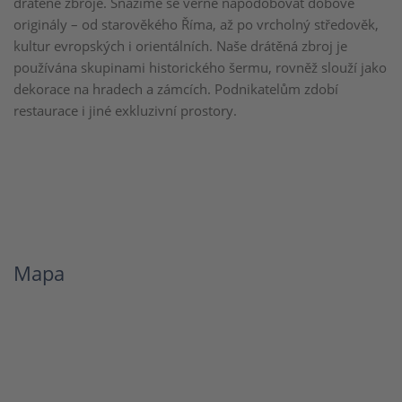
drátěné zbroje. Snažíme se věrně napodobovat dobové
originály – od starověkého Říma, až po vrcholný středověk,
kultur evropských i orientálních. Naše drátěná zbroj je
používána skupinami historického šermu, rovněž slouží jako
dekorace na hradech a zámcích. Podnikatelům zdobí
restaurace i jiné exkluzivní prostory.
Mapa