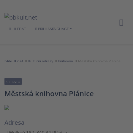
HLEDAT
PŘIHLÁSIT
LANGUAGE
bbkult.net
Kulturní adresy
knihovna
Městská knihovna Plánice
knihovna
Městská knihovna Plánice
Adresa
U Wollerů 182, 340 34 Plánice