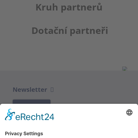
Kruh partnerů
Dotační partneři
Newsletter
K REGISTRACI
Redakce bbkult.net