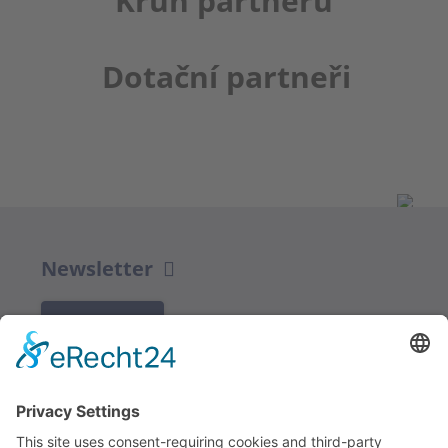
Kruh partnerů
Dotační partneři
Newsletter
K REGISTRACI
Redakce bbkult.net
Centrum Bavaria Bohemia (CeBB)