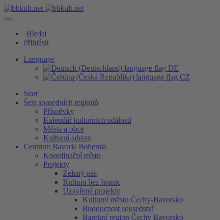
Hledat
Přihlásit
Language
DE
CZ
Start
Šest sousedních regionů
Příspěvky
Kalendář kulturních událostí
Města a obce
Kulturní adresy
Centrum Bavaria Bohemia
Koordinační místo
Projekty
Zelený pás
Kultura bez hranic
Uzavřené projekty
Kulturní město Čechy-Bavorsko
Budoucnost sousedství
Barokní region Čechy Bavorsko