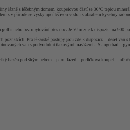
liny lázně s léčebným domem, koupelovou částí se 36°C teplou minerál
m z v přírodě se vyskytující léčivou vodou s obsahem kyseliny radono
 a golf s nebo bez ubytování přes noc. Je Vám zde k dispozici na 900 po
 poznatcích. Pro lékařské postupy jsou zde k dispozici: – deset van s 
kombinovaných van s podvodními tlakovými masážemi a Stangerbad – gym
ý bazén pod širým nebem – parní lázeň – perličková koupel – infračer