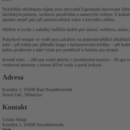
Největším střediskem zájmu jsou obyvateli Egerlandu iniciované Siby
lázeňským parkem, wellness prostředím a saunovým světem. S koktaile
aparátu stejně jako při onemocněních srdce a krevního oběhu.
Můžete si zvolit z nabídky balíčků služeb pro zdraví, wellness, krásu
Pohybové terapie ve vodě jsou založeny na nejmodernějších lékařských
míst – pět kabin pro přírodní fango s haslauerovími lehátky – pět 
jednu posilovnu a také výtah pro postižené u bazénu pro terapii.
Kromě toho: – 280 qm vodní plochy v proskleném bazénu – 60 qm velk
venkovní prostory s tokem léčivé vody a parní jeskyní.
Adresa
Kurallee 1, 95698 Bad Neualbenreuth
Horní Falc, Německo
Kontakt
Ursula Stingl
Kurallee 1, 95698 Neualbenreuth
Web