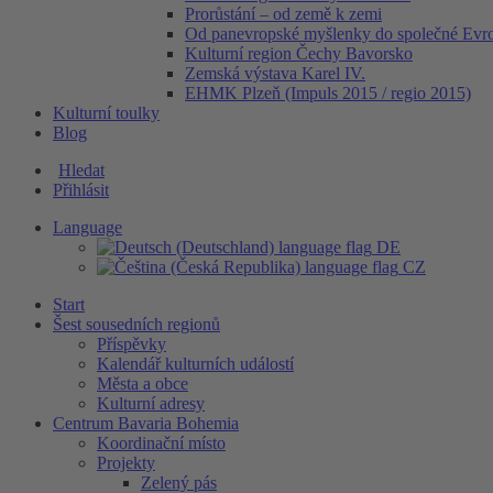
Prorůstání – od země k zemi
Od panevropské myšlenky do společné Evr
Kulturní region Čechy Bavorsko
Zemská výstava Karel IV.
EHMK Plzeň (Impuls 2015 / regio 2015)
Kulturní toulky
Blog
Hledat
Přihlásit
Language
DE
CZ
Start
Šest sousedních regionů
Příspěvky
Kalendář kulturních událostí
Města a obce
Kulturní adresy
Centrum Bavaria Bohemia
Koordinační místo
Projekty
Zelený pás