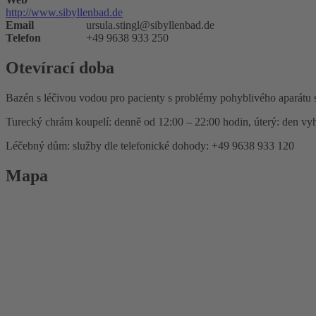
http://www.sibyllenbad.de
Email
ursula.stingl@sibyllenbad.de
Telefon
+49 9638 933 250
Otevírací doba
Bazén s léčivou vodou pro pacienty s problémy pohyblivého aparátu s p
Turecký chrám koupelí: denně od 12:00 – 22:00 hodin, úterý: den v
Léčebný dům: služby dle telefonické dohody: +49 9638 933 120
Mapa