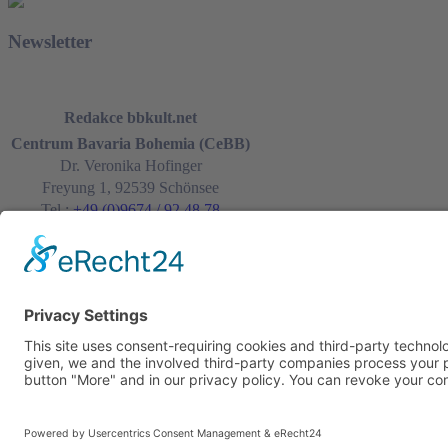
Newsletter
K registraci
Redakce bbkult.net
Centrum Bavaria Bohemia (CeBB)
Dr. Veronika Hofinger
Freyung 1, 92539 Schönsee
Tel.:
+49 (0)9674 / 92 48 78
veronika.hofinger@cebb.de
© Copyright bbkult.net
Kontakt
Tiráž
Cookies
Ochrana osobních údajů