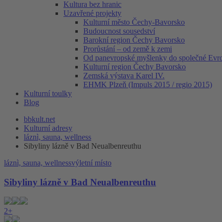
Kultura bez hranic
Uzavřené projekty
Kulturní město Čechy-Bavorsko
Budoucnost sousedství
Barokní region Čechy Bavorsko
Prorůstání – od země k zemi
Od panevropské myšlenky do společné Evr
Kulturní region Čechy Bavorsko
Zemská výstava Karel IV.
EHMK Plzeň (Impuls 2015 / regio 2015)
Kulturní toulky
Blog
bbkult.net
Kulturní adresy
láznì, sauna, wellness
Sibyliny lázně v Bad Neualbenreuthu
láznì, sauna, wellness
výletní místo
Sibyliny lázně v Bad Neualbenreuthu
2+