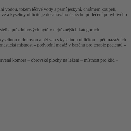
ní vodou, tokem léčivé vody s parní jeskyní, chrámem koupelí,
vé a kyseliny uhličité je dosahováno úspěchu při léčení pohyblivého
stelí a prázdninových bytů v nejrůznějších kategoriích.
kyselinou radonovou a pět van s kyselinou uhličitou – pět mazážních
nastická místnost – podvodní masáž v bazénu pro terapie pacientů –
vená komora – obrovské plochy na ležení – místnost pro klid –