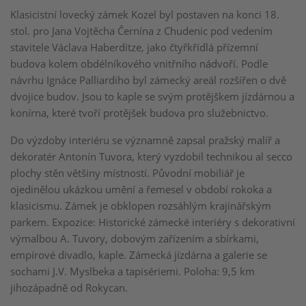
Klasicistní lovecký zámek Kozel byl postaven na konci 18.
stol. pro Jana Vojtěcha Černína z Chudenic pod vedením
stavitele Václava Haberditze, jako čtyřkřídlá přízemní
budova kolem obdélníkového vnitřního nádvoří. Podle
návrhu Ignáce Palliardiho byl zámecký areál rozšířen o dvě
dvojice budov. Jsou to kaple se svým protějškem jízdárnou a
konírna, které tvoří protějšek budova pro služebnictvo.
Do výzdoby interiéru se významně zapsal pražský malíř a
dekoratér Antonín Tuvora, který vyzdobil technikou al secco
plochy stěn většiny místností. Původní mobiliář je
ojedinělou ukázkou umění a řemesel v období rokoka a
klasicismu. Zámek je obklopen rozsáhlým krajinářským
parkem. Expozice: Historické zámecké interiéry s dekorativní
výmalbou A. Tuvory, dobovým zařízením a sbírkami,
empírové divadlo, kaple. Zámecká jízdárna a galerie se
sochami J.V. Myslbeka a tapisériemi. Poloha: 9,5 km
jihozápadně od Rokycan.