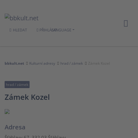
HLEDAT
PŘIHLÁSIT
LANGUAGE
bbkult.net
Kulturní adresy
hrad / zámek
Zámek Kozel
hrad / zámek
Zámek Kozel
Adresa
Šťáhlavy 67, 332 03 Šťáhlavy