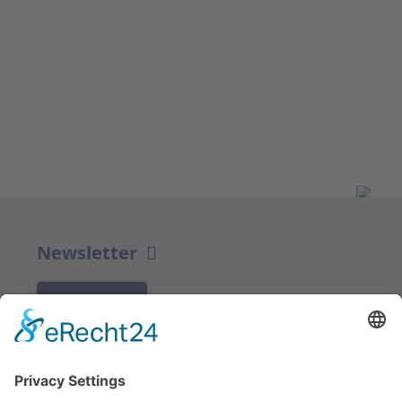
Newsletter
K REGISTRACI
Redakce bbkult.net
Centrum Bavaria Bohemia (CeBB)