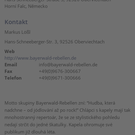
Horní Falc, Německo
Kontakt
Markus Lößl
Hans-Schneeberger-Str. 3, 92526 Oberviechtach
Web
http://www.bayerwald-rebellen.de
Email
info@bayerwald-rebellen.de
Fax
+49(0)9676-300667
Telefon
+49(0)9671-300666
Motto skupiny Bayerwald-Rebellen zní: “Hudba, která
nadchne – od jódlování až po rock!” Chlápci s kapely mají tak
mnohostranný repertoár, že se ze stylistického pohledu
nedají strčit do jedné škatulky. Kapela ohromuje své
publikum již dlouhá léta.