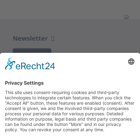
Newsletter
K REGISTRACI
Redakce bbkult.net
Centrum Bavaria Bohemia (CeBB)
Dr. Veronika Hofinger
Freyung 1, 92539 Schönsee
Tel.:
+49 (0)9674 / 92 48 78
veronika.hofinger@cebb.de