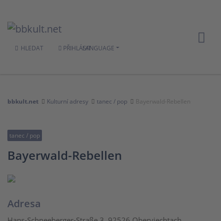
HLEDAT
PŘIHLÁSIT
LANGUAGE
bbkult.net
Kulturní adresy
tanec / pop
Bayerwald-Rebellen
tanec / pop
Bayerwald-Rebellen
Adresa
Hans-Schneeberger-Straße 3, 92526 Oberviechtach