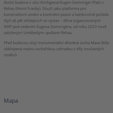
školní budova v ulici Kirchgasse/Eugen-Gomringer-Platz v
Rehau (Horní Franky). Slouží jako platforma pro
konstruktivní umění a konkrétní poezii a každoročně pořádá
čtyři až pět střídajících se výstav – dříve organizovaných
IKKP pod vedením Eugena Gomringera, od roku 2023 nově
založeným Uměleckým spolkem Rehau.
Před budovou stojí monumentální dřevěná socha Maxe Billa
obklopená malou sochařskou zahradou s díly současných
umělců.
Mapa