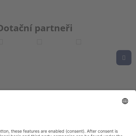
Dotační partneři
ce bbkult.net
um Bavaria Bohemia
)
ronika Hofinger
g 1, 92539 Schönsee