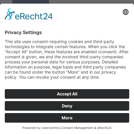
K REGISTRACI
Redakce bbkult.net
Centrum Bavaria Bohemia (CeBB)
Dr. Veronika Hofinger
Freyung 1, 92539 Schönsee
Tel.:
+49 (0)9674 / 92 48 78
veronika.hofinger@cebb.de
Kontakt
Tiráž
© Copyright
bbkult.net
Cookies
Ochrana osobních údajů