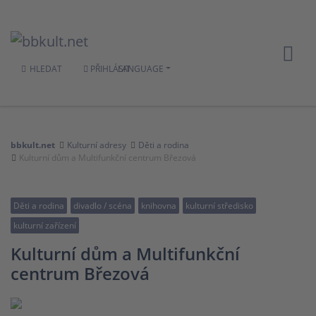
HLEDAT
PŘIHLÁSIT
LANGUAGE
bbkult.net
Kulturní adresy
Děti a rodina
Kulturní dům a Multifunkční centrum Březová
Děti a rodina
divadlo / scéna
knihovna
kulturní středisko
kulturní zařízení
Kulturní dům a Multifunkční
centrum Březová