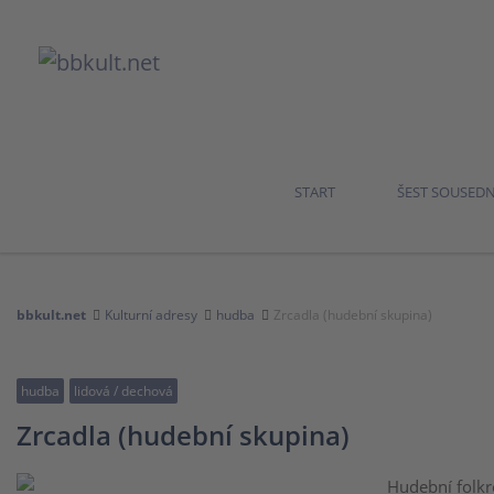
START
ŠEST SOUSED
bbkult.net
Kulturní adresy
hudba
Zrcadla (hudební skupina)
hudba
lidová / dechová
Zrcadla (hudební skupina)
Hudební folkr