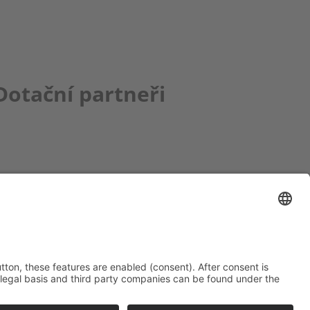
Dotační partneři
ce bbkult.net
um Bavaria Bohemia
)
ronika Hofinger
g 1, 92539 Schönsee
9 (0)9674 / 92 48 78
ka.hofinger@cebb.de