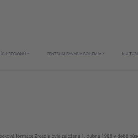
NÍCH REGIONŮ
CENTRUM BAVARIA BOHEMIA
KULTUR
ocková formace Zrcadla byla založena 1. dubna 1988 v době půs