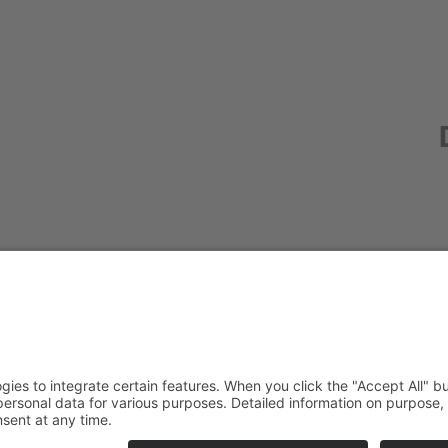
Redak
Centr
(CeBB
Dr. Ve
Freyun
Tel.:
+4
veroni