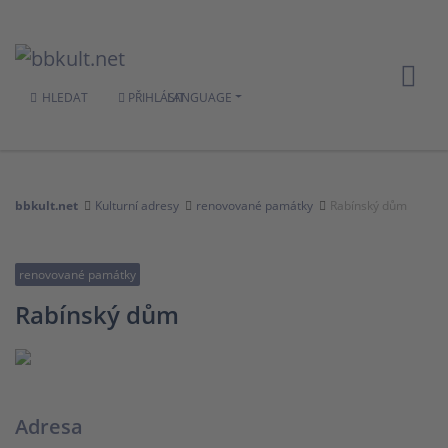
HLEDAT
PŘIHLÁSIT
LANGUAGE
bbkult.net
Kulturní adresy
renovované památky
Rabínský dům
renovované památky
Rabínský dům
Adresa