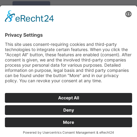
K REGISTRACI
Redakce bbkult.net
Centrum Bavaria Bohemia (CeBB)
Dr. Veronika Hofinger
Freyung 1, 92539 Schönsee
Tel.:
+49 (0)9674 / 92 48 78
veronika.hofinger@cebb.de
Kontakt
Tiráž
© Copyright
bbkult.net
Cookies
Ochrana osobních údajů