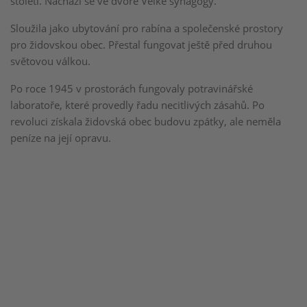
století. Nachází se ve dvoře Velké synagogy.
Sloužila jako ubytování pro rabína a společenské prostory
pro židovskou obec. Přestal fungovat ještě před druhou
světovou válkou.
Po roce 1945 v prostorách fungovaly potravinářské
laboratoře, které provedly řadu necitlivých zásahů. Po
revoluci získala židovská obec budovu zpátky, ale neměla
peníze na její opravu.