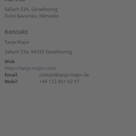
Sallach 53A, Geiselhöring
Dolní Bavorsko, Německo
Kontakt
Tanja Major
Sallach 53a, 94333 Geiselhöring
Web
https://tanja-major.com/
Email
contact@tanja-major.de
Mobil
+49 172 861 62 97