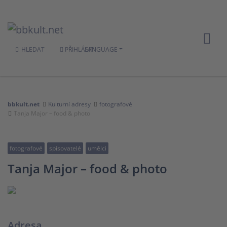
HLEDAT
PŘIHLÁSIT
LANGUAGE
bbkult.net
Kulturní adresy
fotografové
Tanja Major – food & photo
fotografové
spisovatelé
umělci
Tanja Major – food & photo
Adresa