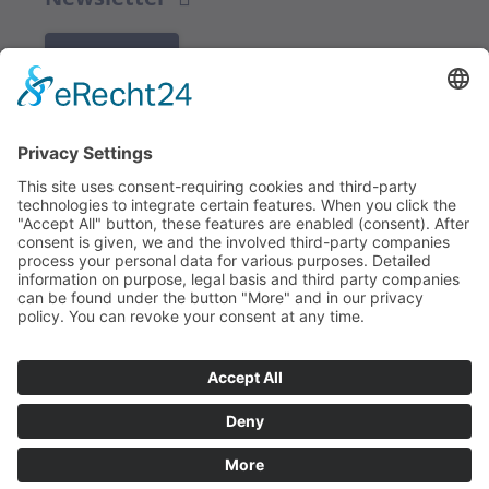
K REGISTRACI
Redakce bbkult.net
Centrum Bavaria Bohemia (CeBB)
Dr. Veronika Hofinger
Freyung 1, 92539 Schönsee
Tel.:
+49 (0)9674 / 92 48 78
veronika.hofinger@cebb.de
Kontakt
Tiráž
© Copyright
bbkult.net
Cookies