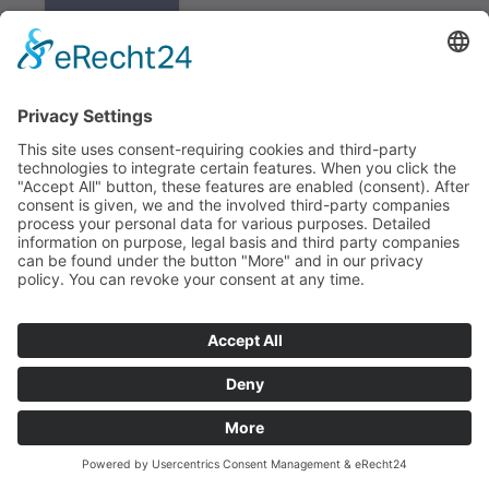
K REGISTRACI
Redakce bbkult.net
Centrum Bavaria Bohemia (CeBB)
Dr. Veronika Hofinger
Freyung 1, 92539 Schönsee
Tel.:
+49 (0)9674 / 92 48 78
veronika.hofinger@cebb.de
Kontakt
Tiráž
© Copyright
bbkult.net
Cookies
Ochrana osobních údajů