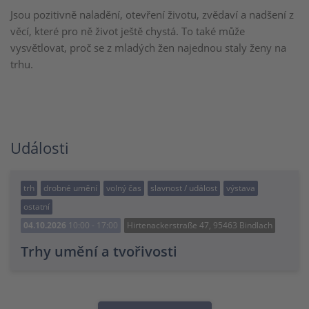
Jsou pozitivně naladění, otevření životu, zvědaví a nadšení z
věcí, které pro ně život ještě chystá. To také může
vysvětlovat, proč se z mladých žen najednou staly ženy na
trhu.
Události
trh
drobné umění
volný čas
slavnost / událost
výstava
ostatní
04.10.2026
10:00 - 17:00
Hirtenackerstraße 47, 95463 Bindlach
Trhy umění a tvořivosti