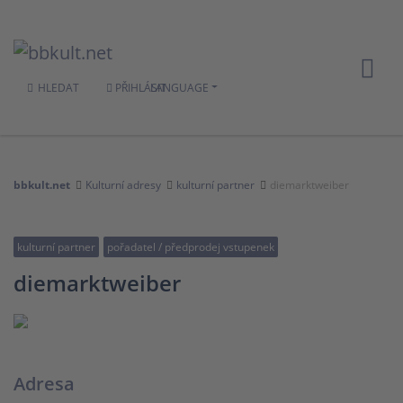
HLEDAT
PŘIHLÁSIT
LANGUAGE
bbkult.net
Kulturní adresy
kulturní partner
diemarktweiber
kulturní partner
pořadatel / předprodej vstupenek
diemarktweiber
Adresa