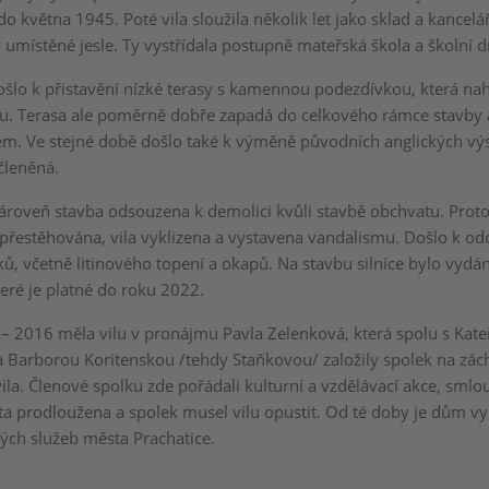
 května 1945. Poté vila sloužila několik let jako sklad a kancelá
 umístěné jesle. Ty vystřídala postupně mateřská škola a školní d
došlo k přistavění nízké terasy s kamennou podezdívkou, která nah
u. Terasa ale poměrně dobře zapadá do celkového rámce stavby 
m. Ve stejné době došlo také k výměně původních anglických v
členěná.
 zároveň stavba odsouzena k demolici kvůli stavbě obchvatu. Proto
přestěhována, vila vyklizena a vystavena vandalismu. Došlo k odc
ů, včetně litinového topení a okapů. Na stavbu silnice bylo vyd
eré je platné do roku 2022.
 – 2016 měla vilu v pronájmu Pavla Zelenková, která spolu s Kate
Barborou Koritenskou /tehdy Staňkovou/ založily spolek na zá
ila. Členové spolku zde pořádali kulturní a vzdělávací akce, smlo
ta prodloužena a spolek musel vilu opustit. Od té doby je dům v
kých služeb města Prachatice.