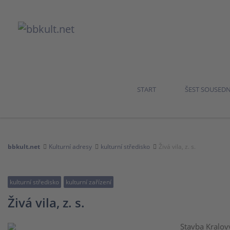
START
ŠEST SOUSED
bbkult.net
Kulturní adresy
kulturní středisko
Živá vila, z. s.
kulturní středisko
kulturní zařízení
Živá vila, z. s.
Stavba Kralovy