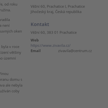
ře, od roku
Věžní 60, Prachatice I, Prachatice
ružina.
Jihočeský kraj, Česká republika
radila
Kontakt
a není
ýsuvných oken
Věžní 60, 383 01 Prachatice
Web
https://www.zivavila.cz/
 byla v roce
Email
zivavila@centrum.cz
izení většiny
áno územní
řinou
chranu domu s
uva ale nebyla
yužíván coby