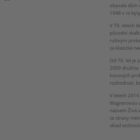
obývala dům do
1948 v ní byly
V 70. letech 
původní skalk
rušivým prvke
za klasická ne
Od 70. let je
2009 družina 
kovových prvk
rozhodnutí, kt
V letech 2014
Wagnerovou a 
názvem Živá v
ze strany měs
sklad technic