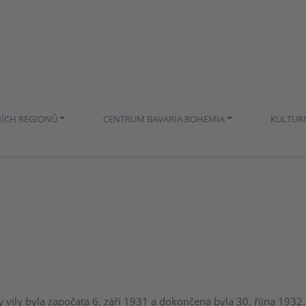
NÍCH REGIONŮ
CENTRUM BAVARIA BOHEMIA
KULTUR
 vily byla započata 6. září 1931 a dokončena byla 30. října 1932