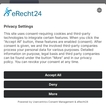
K REGISTRACI
Redakce bbkult.net
Centrum Bavaria Bohemia (CeBB)
Dr. Veronika Hofinger
Freyung 1, 92539 Schönsee
Tel.:
+49 (0)9674 / 92 48 78
veronika.hofinger@cebb.de
Kontakt
Tiráž
© Copyright
bbkult.net
Cookies
Ochrana osobních údajů