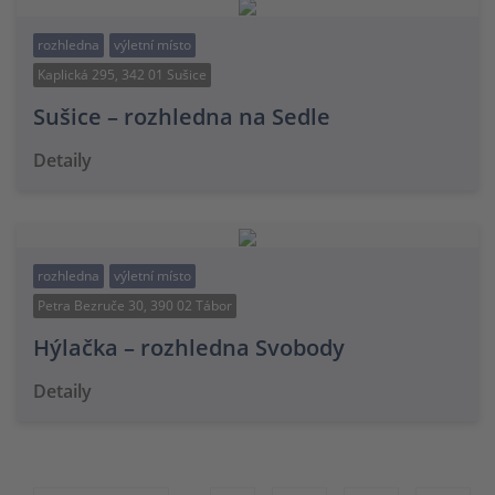
rozhledna
výletní místo
Kaplická 295, 342 01 Sušice
Sušice – rozhledna na Sedle
Detaily
rozhledna
výletní místo
Petra Bezruče 30, 390 02 Tábor
Hýlačka – rozhledna Svobody
Detaily