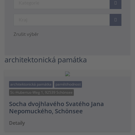
Zrušit výběr
architektonická památka
architektonická památka
pamětihodnost
St.-Hubertus-Weg 1, 92539 Schönsee
Socha dvojhlavého Svatého Jana
Nepomuckého, Schönsee
Detaily