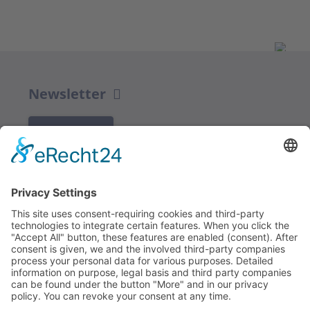
Newsletter
K REGISTRACI
Redakce bbkult.net
Centrum Bavaria Bohemia (CeBB)
Dr. Veronika Hofinger
Freyung 1, 92539 Schönsee
Tel.:
+49 (0)9674 / 92 48 78
veronika.hofinger@cebb.de