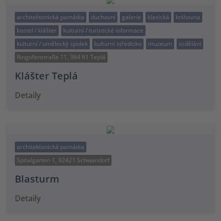
architektonická památka
duchovní
galerie
klasická
knihovna
kostel / klášter
kulturní / turistické informace
kulturní / umělecký spolek
kulturní středisko
muzeum
vzdělání
Ringofenstraße 11, 364 61 Teplá
Klášter Teplá
Detaily
architektonická památka
Spitalgarten 1, 92421 Schwandorf
Blasturm
Detaily