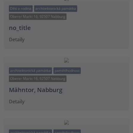
Děti a rodina
architektonická památka
Oberer Markt 16, 92507 Nabburg
no_title
Detaily
architektonická památka
pamětihodnost
Oberer Markt 16, 92507 Nabburg
Mähntor, Nabburg
Detaily
architektonická památka
pamětihodnost